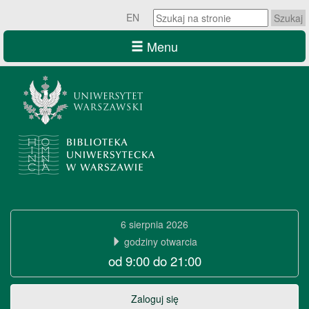
Szukaj
EN
na
stronie:
Menu
Szukaj
na
stronie:
Biblioteka
Uniwersytecka
6 sierpnia 2026
w
godziny otwarcia
od 9:00 do 21:00
Warszawie
Biblioteka
Zaloguj się
Uniwersytecka