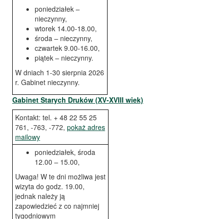
poniedziałek –
nieczynny,
wtorek 14.00-18.00,
środa – nieczynny,
czwartek 9.00-16.00,
piątek – nieczynny.
W dniach 1-30 sierpnia 2026
r. Gabinet nieczynny.
Gabinet Starych Druków (XV-XVIII wiek)
Kontakt: tel. + 48 22 55 25
761, -763, -772,
pokaż adres
mailowy
poniedziałek, środa
12.00 – 15.00,
Uwaga! W te dni możliwa jest
wizyta do godz. 19.00,
jednak należy ją
zapowiedzieć z co najmniej
tygodniowym