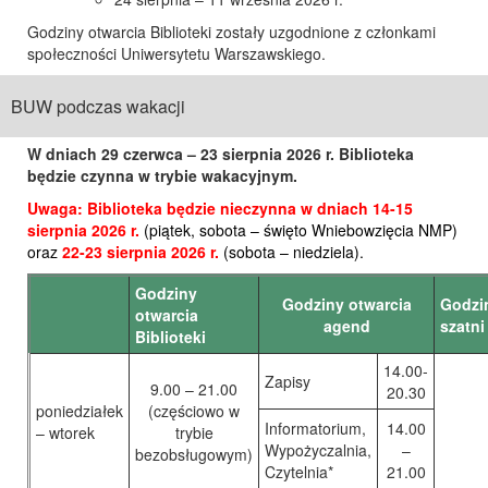
Godziny otwarcia Biblioteki zostały uzgodnione z członkami
społeczności Uniwersytetu Warszawskiego.
BUW podczas wakacji
W dniach 29 czerwca – 23 sierpnia 2026 r. Biblioteka
będzie czynna w trybie wakacyjnym.
Uwaga: Biblioteka będzie nieczynna w dniach
14-15
sierpnia 2026 r.
(piątek, sobota – święto Wniebowzięcia NMP)
oraz
22-23 sierpnia 2026 r.
(sobota – niedziela)
.
Godziny
Godziny otwarcia
Godzi
otwarcia
agend
szatni
Biblioteki
14.00-
Zapisy
9.00 – 21.00
20.30
poniedziałek
(częściowo w
Informatorium,
14.00
– wtorek
trybie
Wypożyczalnia,
–
bezobsługowym)
Czytelnia*
21.00