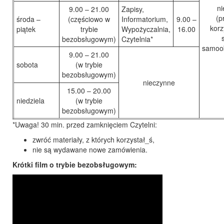
ni
9.00 – 21.00
Zapisy,
(p
środa –
(częściowo w
Informatorium,
9.00 –
korz
piątek
trybie
Wypożyczalnia,
16.00
bezobsługowym)
Czytelnia*
samoo
9.00 – 21.00
sobota
(w trybie
bezobsługowym)
nieczynne
15.00 – 20.00
niedziela
(w trybie
bezobsługowym)
*Uwaga! 30 min. przed zamknięciem Czytelni:
zwróć materiały, z których korzystał_ś,
nie są wydawane nowe zamówienia.
Krótki film o trybie bezobsługowym: