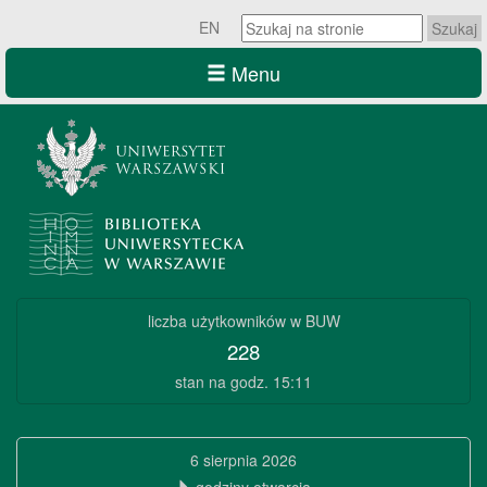
Szukaj
EN
na
stronie:
Menu
Szukaj
na
stronie:
Biblioteka
liczba użytkowników w BUW
Uniwersytecka
228
w
stan na godz. 15:11
Warszawie
Biblioteka
6 sierpnia 2026
Uniwersytecka