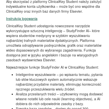
Aby skorzystać z platformy ClinicalKey Student należy założyć
indywidualne konta użytkownika – może być ono wspólne dla
ClinicalKey oraz innych baz danych firmy Elsevier.
Instrukcja logowania
ClinicalKey Student udostępnia nowoczesne narzędzie
wykorzystujące sztuczną inteligencję – StudyFinder AI– które
wspiera studentów medycyny w szybkim wyszukiwaniu
najbardziej trafnych materiałów dydaktycznych. Platforma
umożliwia odnajdywanie podręczników, grafik oraz materiałów
wideo dopasowanych do wybranego zagadnienia. Funkcja
dostępna jest w języku angielskim i bazuje na wiarygodnych
zasobach wydawnictwa Elsevier.
Najważniejsze funkcje StudyFinder AI w ClinicalKey Student:
Inteligentne wyszukiwanie – po wpisaniu tematu, pytania
lub słów kluczowych system automatycznie wskazuje
najbardziej przydatne materiały, eliminując konieczność
ręcznego przeszukiwania wielu źródeł.
Analiza przesłanych treści – użytkownicy mogą dodawać
własne notatki lub cele nauki (learning objectives), a AI
dobiera do nich odpowiednie zasoby z bazy.
Szeroka baza zasobów – dostęp do ponad 300