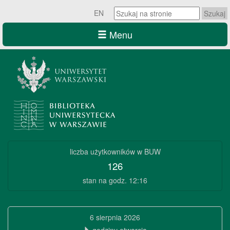
Szukaj
EN
na
stronie:
Menu
Szukaj
na
stronie:
Biblioteka
liczba użytkowników w BUW
Uniwersytecka
126
w
stan na godz. 12:16
Warszawie
Biblioteka
6 sierpnia 2026
Uniwersytecka