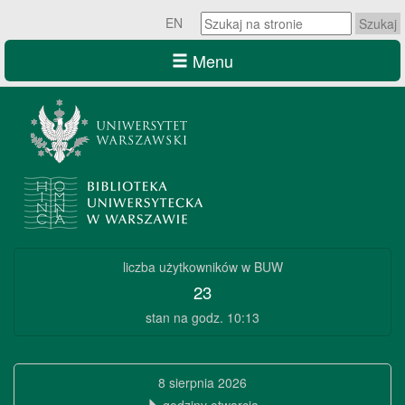
Szukaj
EN
na
stronie:
Menu
Szukaj
na
stronie:
Biblioteka
liczba użytkowników w BUW
Uniwersytecka
23
w
stan na godz. 10:13
Warszawie
Biblioteka
8 sierpnia 2026
Uniwersytecka