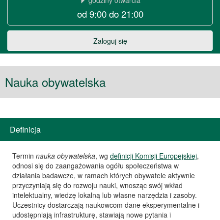
godziny otwarcia
od 9:00 do 21:00
w
Warszawie
Zaloguj się
Nauka obywatelska
Definicja
Termin
nauka obywatelska
, wg
definicji Komisji Europejskiej
,
odnosi się do zaangażowania ogółu społeczeństwa w
działania badawcze, w ramach których obywatele aktywnie
przyczyniają się do rozwoju nauki, wnosząc swój wkład
intelektualny, wiedzę lokalną lub własne narzędzia i zasoby.
Uczestnicy dostarczają naukowcom dane eksperymentalne i
udostępniają infrastrukturę, stawiają nowe pytania i