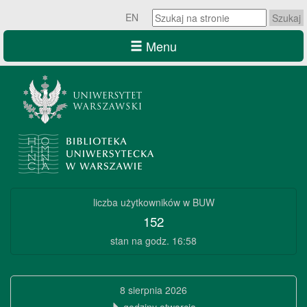
Szukaj
EN
na
stronie:
Menu
Szukaj
na
stronie:
Biblioteka
liczba użytkowników w BUW
Uniwersytecka
152
w
stan na godz. 16:58
Warszawie
Biblioteka
8 sierpnia 2026
Uniwersytecka