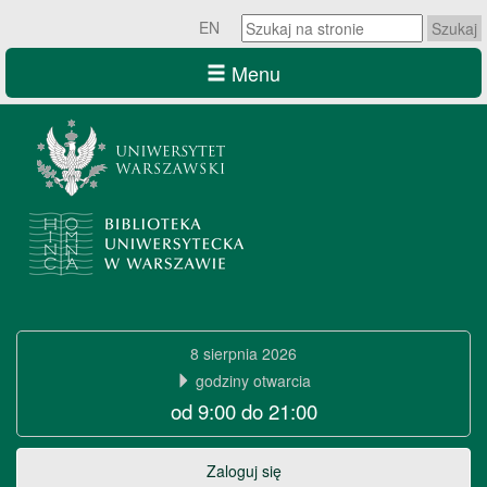
Szukaj
EN
na
stronie:
Menu
Szukaj
na
stronie:
Biblioteka
Uniwersytecka
8 sierpnia 2026
w
godziny otwarcia
od 9:00 do 21:00
Warszawie
Biblioteka
Zaloguj się
Uniwersytecka