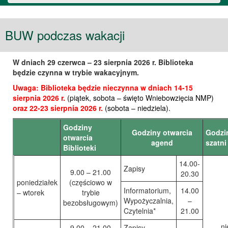
w
BUW podczas wakacji
Warszawie
W dniach 29 czerwca – 23 sierpnia 2026 r. Biblioteka
będzie czynna w trybie wakacyjnym.
Uwaga: Biblioteka będzie nieczynna w dniach
14-15
sierpnia 2026 r.
(piątek, sobota – święto Wniebowzięcia NMP)
oraz 22-23 sierpnia 2026 r.
(sobota – niedziela)
.
Godziny
Godziny otwarcia
Godzi
otwarcia
agend
szatni
Biblioteki
14.00-
Zapisy
9.00 – 21.00
20.30
poniedziałek
(częściowo w
Informatorium,
14.00
– wtorek
trybie
Wypożyczalnia,
–
bezobsługowym)
Czytelnia*
21.00
ni
9.00 – 21.00
Zapisy,